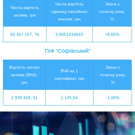
Чиста вартість
Зміна з
Чиста вартість
одиниці пенсійних
початку року,
активів, грн
внесків, грн
%
60 357 157, 76
3,9051418683
+8,65%
ПІФ "Софіівський"
Вартість чистих
Зміна з
ВЧА на 1
активів (ВЧА),
початку року,
сертифікат, грн
грн
%
2 939 459, 91
1 145,54
-1,00%